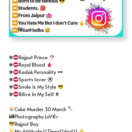
✾
Rajput Prince
✾
Royal Blood
✾
Kadak Persnality
✾
Sports lover
✾
Smile Is My Style
✾
Bilive In My Self ⛹
Cake Murder 30 March
Photography LoV€r
Rajput Boy
My Attitude U DepeΠded U