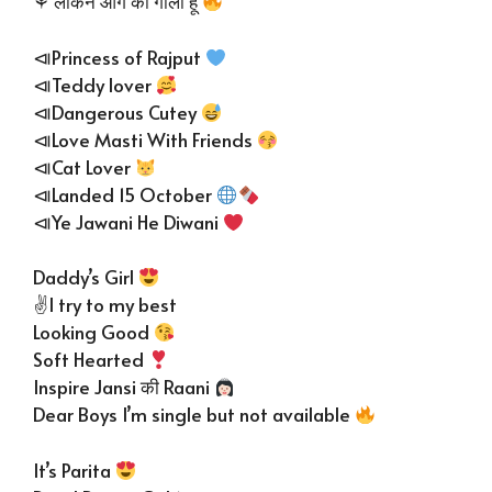
⚘ लेकिन आग की गोली हू
⧏Princess of Rajput
⧏Teddy lover
⧏Dangerous Cutey
⧏Love Masti With Friends
⧏Cat Lover
⧏Landed 15 October
⧏Ye Jawani He Diwani
Daddy’s Girl
✌️I try to my best
Looking Good
Soft Hearted
Inspire Jansi की Raani
Dear Boys I’m single but not available
It’s Parita