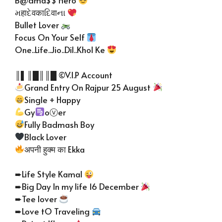
B@dma$$ Hero
મहाદેवकाદિवाના
Bullet Lover
Focus On Your Self
One..Life..Jio..Dil..Khol Ke
║▌║█║║█ ©V.I.P Account
Grand Entry On Rajpur 25 August
Single + Happy
Gy
oⓥer
Fully Badmash Boy
Black Lover
अपनी हुक्म का Ekka
➨Life Style Kamal
➨Big Day In my life 16 December
➨Tee lover
➨Love tO Traveling