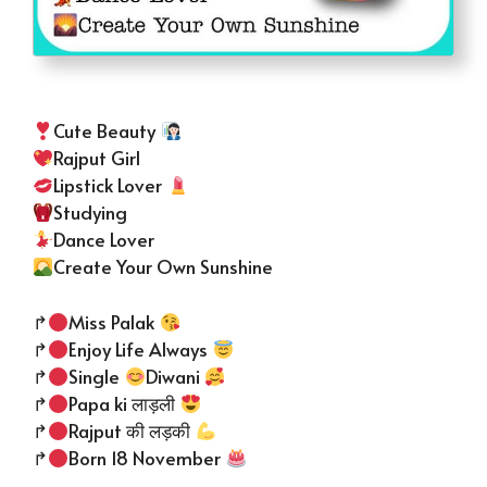
Cute Beauty
Rajput Girl
Lipstick Lover
Studying
Dance Lover
Create Your Own Sunshine
↱
Miss Palak
↱
Enjoy Life Always
↱
Single
Diwani
↱
Papa ki लाड़ली
↱
Rajput की लड़की
↱
Born 18 November