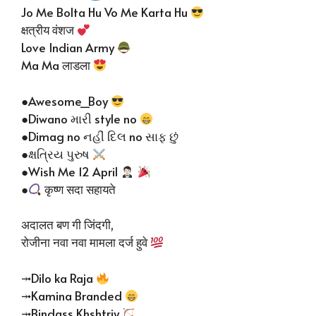
Jo Me Bolta Hu Vo Me Karta Hu
क्षत्रीय वंशज
Love Indian Army
Ma Ma लाडला
●Awesome_Boy
●Diwano મારી style no
●Dimag no નહીં દિલ no સાફ છું
●ક્ષત્રિય પુરુષ
●Wish Me 12 April
●
कृष्ण सदा सहायते
अदालत बण गी जिंदगी,
रोजीना नवा नवा मामला दर्ज हुवे
⤞Dilo ka Raja
⤞Kamina Branded
⤞Bindass Khshtriy